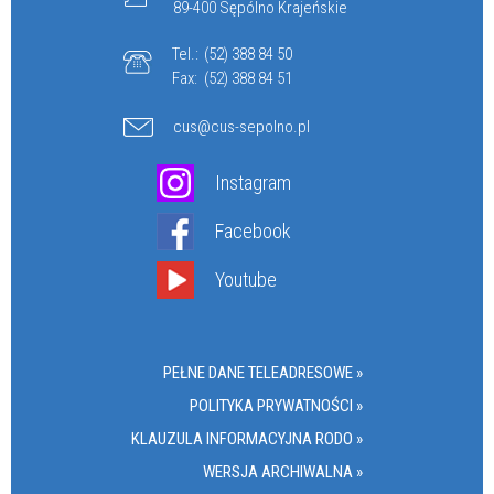
89-400 Sępólno Krajeńskie
Tel.:
(52) 388 84 50
Fax:
(52) 388 84 51
cus@cus-sepolno.pl
Instagram
Facebook
Youtube
PEŁNE DANE TELEADRESOWE »
POLITYKA PRYWATNOŚCI »
KLAUZULA INFORMACYJNA RODO »
WERSJA ARCHIWALNA »