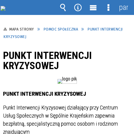
pane
Wyszukiwarka
Narzędzia
Menu
Menu
główne
szczegół
MAPA STRONY
POMOC SPOŁECZNA
PUNKT INTERWENCJI
KRYZYSOWEJ
PUNKT INTERWENCJI
KRYZYSOWEJ
PUNKT INTERWENCJI KRYZYSOWEJ
Punkt Interwencji Kryzysowej działający przy Centrum
Usług Społecznych w Sępólnie Krajeńskim zapewnia
bezpłatną, specjalistyczną pomoc osobom i rodzinom
znajdującym