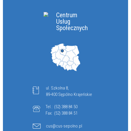
Centrum
Usług
Społecznych
ul. Szkolna 8,
89-400 Sępólno Krajeńskie
Tel.:
(52) 388 84 50
Fax:
(52) 388 84 51
cus@cus-sepolno.pl