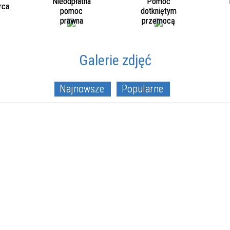
Nieodpłatna
Pomoc
rca
pomoc
dotkniętym
prawna
przemocą
Galerie zdjęć
Najnowsze
Popularne