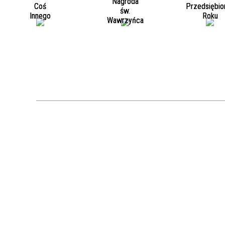
Nagroda
Coś
Przedsiębio
św.
Innego
Roku
Wawrzyńca