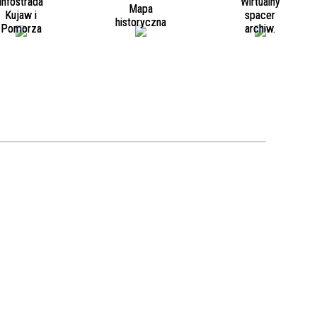
Infostrada
Wirtualny
Mapa
Kujaw i
spacer
historyczna
Pomorza
archiw.