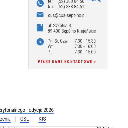
tel:
(52) 388 84 50
fax:
(52) 388 84 51
cus@cus-sepolno.pl
ul. Szkolna 8,
89-400 Sępólno Krajeńskie
Pn, Śr, Czw:
7:30 - 15:30
Wt:
7:30 - 16:00
Pt:
7:30 - 15:00
PEŁNE DANE KONTAKTOWE
rytorialnego - edycja 2026
zenia
OSL
KIS