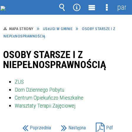
pane
Wyszukiwarka
Narzędzia
Menu
Menu
główne
szczegół
MAPA STRONY
USŁUGI W GMINIE
OSOBY STARSZE I Z
NIEPEŁNOSPRAWNOŚCIĄ
OSOBY STARSZE I Z
NIEPEŁNOSPRAWNOŚCIĄ
ZUS
Dom Dziennego Pobytu
Centrum Opiekuńczo Mieszkalne
Warsztaty Terapii Zajęciowej
Poprzednia
Następna
Pdf