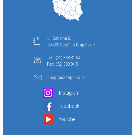
ul. Szkolna 8,
89-400 Sępólno Krajeńskie
Tel.:
(52) 388 84 50
Fax:
(52) 388 84 51
cus@cus-sepolno.pl
Instagram
Facebook
Youtube