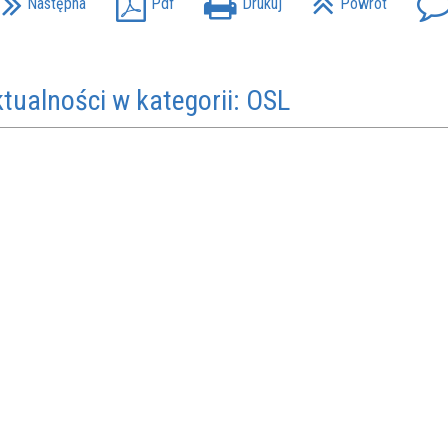
Następna
Pdf
Drukuj
Powrót
ktualności w kategorii: OSL