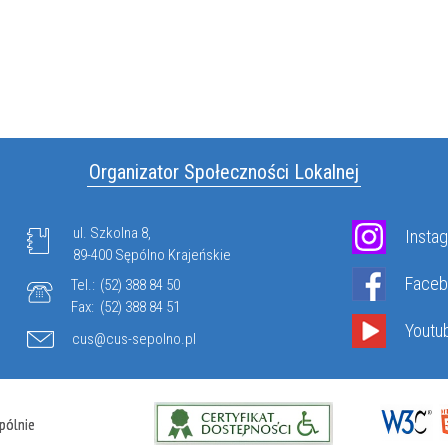
Organizator Społeczności Lokalnej
ul. Szkolna 8,
Insta
89-400 Sępólno Krajeńskie
Face
Tel.:
(52) 388 84 50
Fax:
(52) 388 84 51
Youtu
cus@cus-sepolno.pl
pólnie