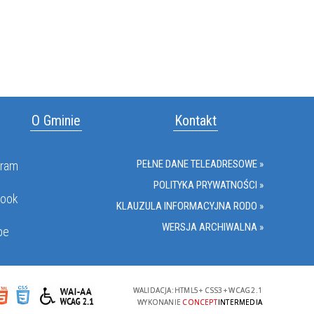
O Gminie
Kontakt
PEŁNE DANE TELEADRESOWE »
gram
POLITYKA PRYWATNOŚCI »
book
KLAUZULA INFORMACYJNA RODO »
WERSJA ARCHIWALNA »
be
WALIDACJA:
HTML5
+
CSS3
+
WCAG 2.1
WYKONANIE
CONCEPT
INTERMEDIA