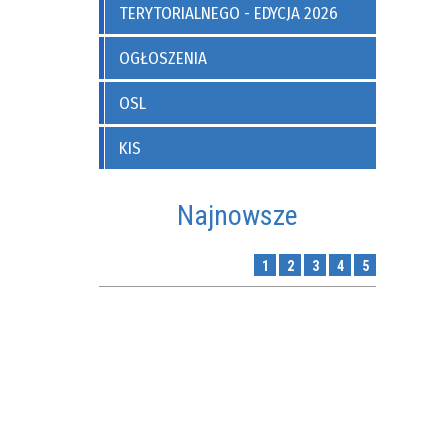
TERYTORIALNEGO - EDYCJA 2026
OGŁOSZENIA
OSL
KIS
Najnowsze
1
2
3
4
5