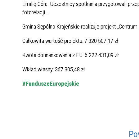
Wypożyczalnia sprzętu
Emilię Góra. Uczestnicy spotkania przygotowali prze
Fundusz Solidarnościowy
Usługi opiekuńcze w miejscu
TERMINY WYPŁAT ŚWIADCZEŃ
rehabilitacyjnego
fotorelacji…
zamieszkania
Regulaminy
FUNDUSZ ALIMENTACYJNY
Warsztaty dla opiekunów
Gmina Sępólno Krajeńskie realizuje projekt „Centru
Program operacyjny pomoc
faktycznych
Gminna Komisja ds. Rozwiązywania
DODATKI MIESZKANIOWE
żywnościowa 2014-2020
Problemów Alkoholowych W Sępólnie
Mieszkanie adoptowalne
Całkowita wartość projektu: 7 320 507,17 zł
Krajeńskim
Karta Dużej Rodziny
Punkt Interwencji Kryzysowej
Dokumenty
Kwota dofinansowania z EU: 6 222 431,09 zł
Wkład własny: 367 305,48 zł
#FunduszeEuropejskie
Po