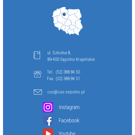
ul. Szkolna 8,
89-400 Sępólno Krajeńskie
Tel.:
(52) 388 84 50
Fax:
(52) 388 84 51
cus@cus-sepolno.pl
Instagram
Facebook
Youtube