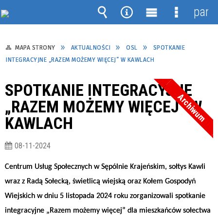
pane
Wyszukiwarka
Narzędzia
Menu
Menu
główne
szczegół
MAPA STRONY
AKTUALNOŚCI
OSL
SPOTKANIE
INTEGRACYJNE „RAZEM MOŻEMY WIĘCEJ” W KAWLACH
SPOTKANIE INTEGRACYJNE
Archiwum
„RAZEM MOŻEMY WIĘCEJ” W
KAWLACH
08-11-2024
Centrum Usług Społecznych w Sępólnie Krajeńskim, sołtys Kawli
wraz z Radą Sołecką, świetlicą wiejską oraz Kołem Gospodyń
Wiejskich w dniu 5 listopada 2024 roku zorganizowali spotkanie
integracyjne „Razem możemy więcej” dla mieszkańców sołectwa