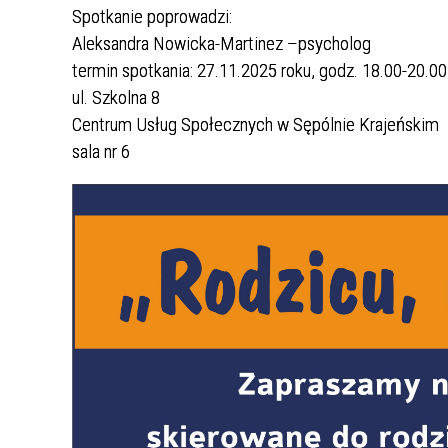
Wypożyczalnia sprzętu
Spotkanie poprowadzi:
Fundusz Solidarnościowy
Usługi opiekuńcze w miejscu
TERMINY WYPŁAT ŚWIADCZEŃ
rehabilitacyjnego
Aleksandra Nowicka-Martinez –psycholog
zamieszkania
Regulaminy
FUNDUSZ ALIMENTACYJNY
Warsztaty dla opiekunów
termin spotkania: 27.11.2025 roku, godz. 18.00-20.00
Program operacyjny pomoc
faktycznych
ul. Szkolna 8
Gminna Komisja ds. Rozwiązywania
DODATKI MIESZKANIOWE
żywnościowa 2014-2020
Problemów Alkoholowych W Sępólnie
Centrum Usług Społecznych w Sępólnie Krajeńskim
Mieszkanie adoptowalne
Krajeńskim
Karta Dużej Rodziny
sala nr 6
Punkt Interwencji Kryzysowej
Dokumenty