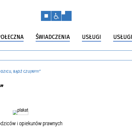
OŁECZNA
ŚWIADCZENIA
USŁUGI
USŁUGI
DZICU, BĄDŹ CZUJNY!!!”
”
odziców i opiekunów prawnych