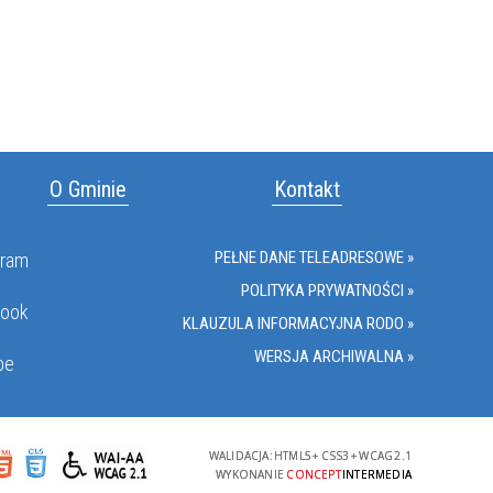
O Gminie
Kontakt
PEŁNE DANE TELEADRESOWE »
gram
POLITYKA PRYWATNOŚCI »
book
KLAUZULA INFORMACYJNA RODO »
WERSJA ARCHIWALNA »
be
WALIDACJA:
HTML5
+
CSS3
+
WCAG 2.1
WYKONANIE
CONCEPT
INTERMEDIA