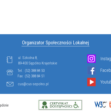
Organizator Społeczności Lokalnej
ul. Szkolna 8,
Insta
89-400 Sępólno Krajeńskie
Face
Tel.:
(52) 388 84 50
Fax:
(52) 388 84 51
Youtu
cus@cus-sepolno.pl
pólnie