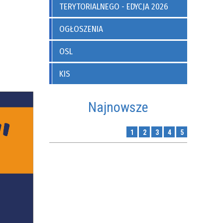
TERYTORIALNEGO - EDYCJA 2026
OGŁOSZENIA
OSL
KIS
Najnowsze
1
2
3
4
5