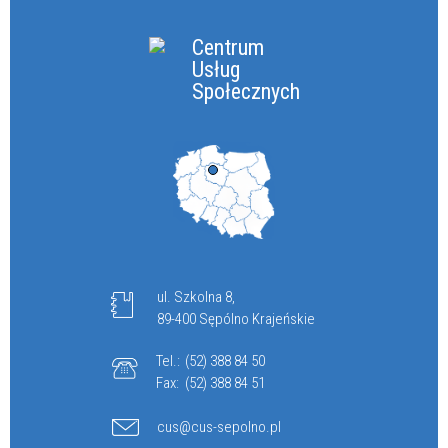
Centrum
Usług
Społecznych
ul. Szkolna 8,
89-400 Sępólno Krajeńskie
Tel.:
(52) 388 84 50
Fax:
(52) 388 84 51
cus@cus-sepolno.pl