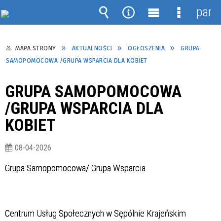
pane
Wyszukiwarka
Narzędzia
Menu
Menu
główne
szczegół
MAPA STRONY
AKTUALNOŚCI
OGŁOSZENIA
GRUPA
SAMOPOMOCOWA /GRUPA WSPARCIA DLA KOBIET
GRUPA SAMOPOMOCOWA
/GRUPA WSPARCIA DLA
KOBIET
08-04-2026
Grupa Samopomocowa/ Grupa Wsparcia
Centrum Usług Społecznych w Sępólnie Krajeńskim