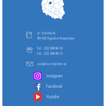
ul. Szkolna 8,
89-400 Sępólno Krajeńskie
Tel.:
(52) 388 84 50
Fax:
(52) 388 84 51
cus@cus-sepolno.pl
Instagram
Facebook
Youtube