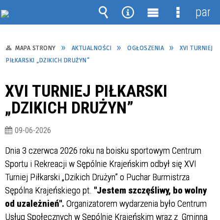
pane
Wyszukiwarka
Narzędzia
Menu
Menu
główne
szczegół
MAPA STRONY
AKTUALNOŚCI
OGŁOSZENIA
XVI TURNIEJ
PIŁKARSKI „DZIKICH DRUŻYN”
XVI TURNIEJ PIŁKARSKI
„DZIKICH DRUŻYN”
09-06-2026
Dnia 3 czerwca 2026 roku na boisku sportowym Centrum
Sportu i Rekreacji w Sępólnie Krajeńskim odbył się XVI
Turniej Piłkarski „Dzikich Drużyn” o Puchar Burmistrza
Sępólna Krajeńskiego pt.
"Jestem szczęśliwy, bo wolny
od uzależnień"
.
Organizatorem wydarzenia było Centrum
Usług Społecznych w Sępólnie Krajeńskim wraz z Gminną